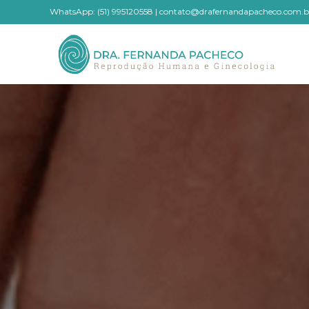
WhatsApp: (51) 995120558
|
contato@drafernandapacheco.com.b