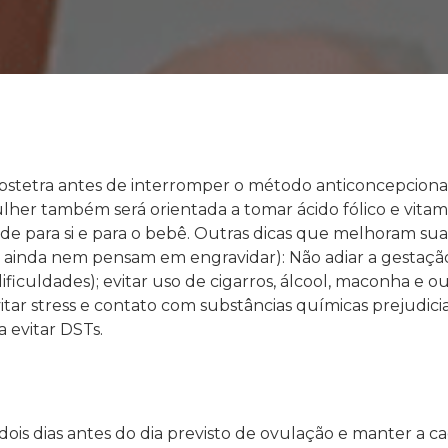
obstetra antes de interromper o método anticoncepciona
mulher também será orientada a tomar ácido fólico e vita
úde para si e para o bebê. Outras dicas que melhoram s
e ainda nem pensam em engravidar): Não adiar a gestaçã
uldades); evitar uso de cigarros, álcool, maconha e outra
 stress e contato com substâncias químicas prejudiciais 
a evitar DSTs.
dois dias antes do dia previsto de ovulação e manter a cada