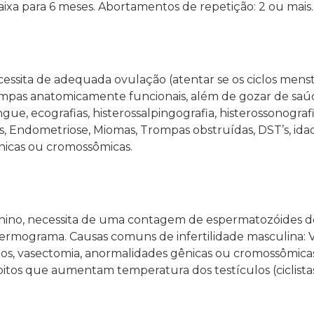
aixa para 6 meses. Abortamentos de repetição: 2 ou mais.
ssita de adequada ovulação (atentar se os ciclos menstr
trompas anatomicamente funcionais, além de gozar de saú
gue, ecografias, histerossalpingografia, histerossonograf
os, Endometriose, Miomas, Trompas obstruídas, DST’s, id
icas ou cromossômicas.
minino, necessita de uma contagem de espermatozóides d
spermograma. Causas comuns de infertilidade masculina: V
culos, vasectomia, anormalidades gênicas ou cromossômica
bitos que aumentam temperatura dos testículos (ciclista