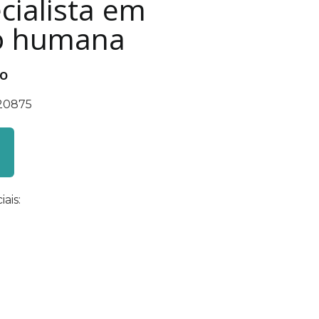
cialista em
o humana
co
220875
ais: