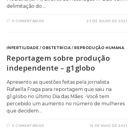
delimitação do…
0 COMENTÁRIOS
23 DE JULHO DE 2021
INFERTILIDADE
/
OBSTETRÍCIA
/
REPRODUÇÃO HUMANA
Reportagem sobre produção
independente – g1globo
Apresento as questões feitas pela jornalista
Rafaella Fraga para reportagem que saiu na
g1.globo no último Dia das Mães: -Você tem
percebido um aumento no número de mulheres
que decidem…
0 COMENTÁRIOS
14 DE MAIO DE 2021