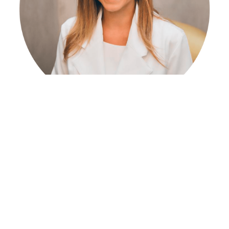
DRA. FERNANDA PACHECO
Ginecologia e Reprodução Humana.
Siga-Me!