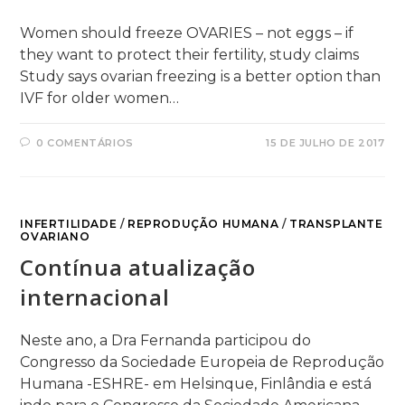
Women should freeze OVARIES – not eggs – if
they want to protect their fertility, study claims
Study says ovarian freezing is a better option than
IVF for older women…
0 COMENTÁRIOS
15 DE JULHO DE 2017
INFERTILIDADE
/
REPRODUÇÃO HUMANA
/
TRANSPLANTE
OVARIANO
Contínua atualização
internacional
Neste ano, a Dra Fernanda participou do
Congresso da Sociedade Europeia de Reprodução
Humana -ESHRE- em Helsinque, Finlândia e está