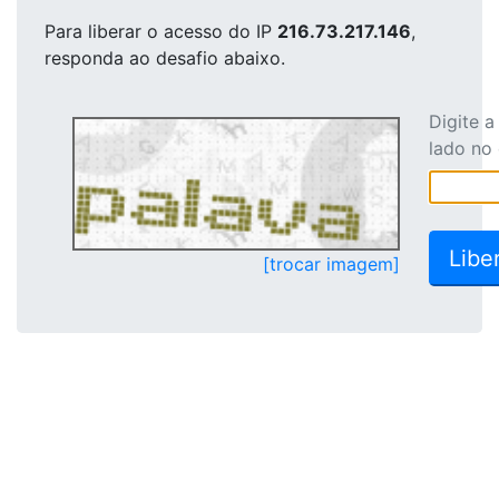
Para liberar o acesso
do IP
216.73.217.146
,
responda ao desafio abaixo.
Digite 
lado no
[trocar imagem]